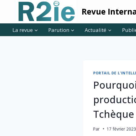
Skip
Revue Interna
to
content
La revue
Parution
Actualité
Publi
PORTAIL DE L'INTE
Pourquoi 
producti
Tchèque 
Par
17 février 202