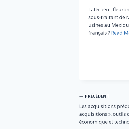
Latécoère, fleuro
sous-traitant de 
usines au Mexique
français ?
Read M
​
Navigation
PRÉCÉDENT
Les acquisitions préda
de
acquisitions », outils
l’article
économique et techn