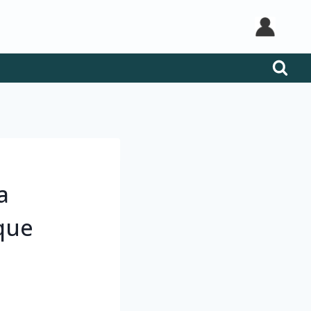
a
que