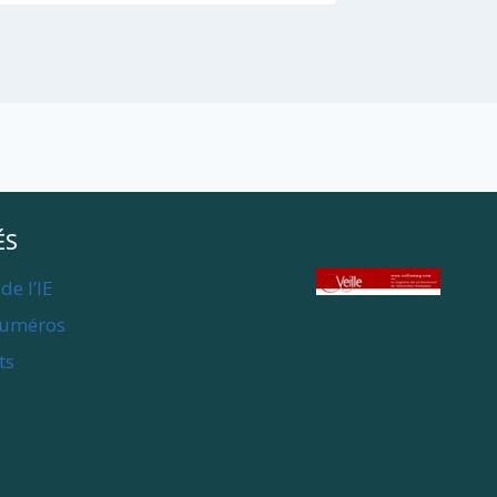
ÉS
de l’IE
numéros
ts