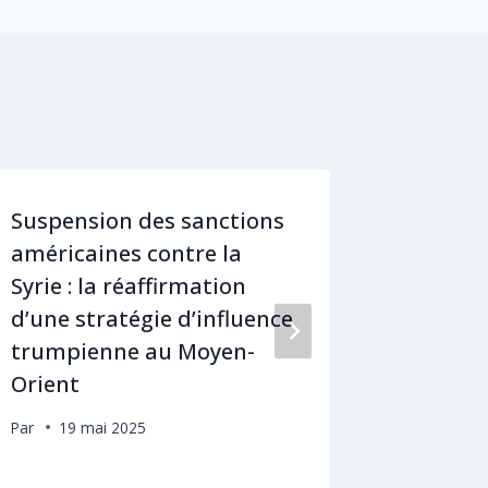
Suspension des sanctions
L’intel
américaines contre la
entre d
Syrie : la réaffirmation
françai
d’une stratégie d’influence
vers un
trumpienne au Moyen-
nationa
Orient
Par
30 
Par
19 mai 2025