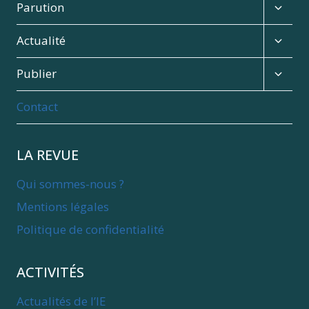
menu
Expan
Parution
child
menu
Expan
Actualité
child
menu
Expan
Publier
child
menu
Contact
LA REVUE
Qui sommes-nous ?
Mentions légales
Politique de confidentialité
ACTIVITÉS
Actualités de l’IE