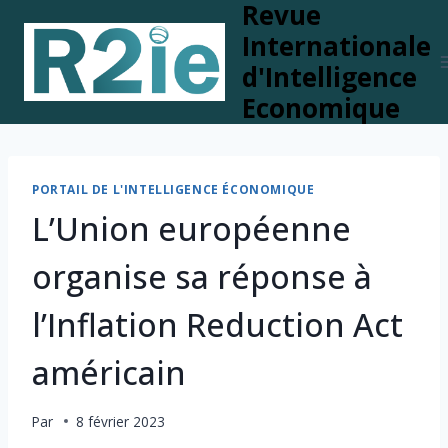
Revue
Skip
to
Internationale
content
d'Intelligence
Economique
PORTAIL DE L'INTELLIGENCE ÉCONOMIQUE
L’Union européenne
organise sa réponse à
l’Inflation Reduction Act
américain
Par
8 février 2023