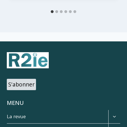
S'abonner
MENU
Expan
La revue
child