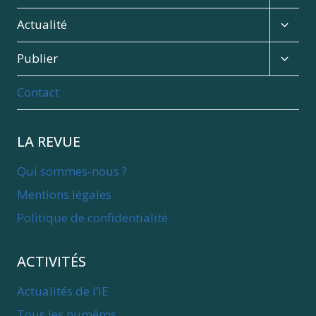
child
menu
Expan
Actualité
child
menu
Expan
Publier
child
menu
Contact
LA REVUE
Qui sommes-nous ?
Mentions légales
Politique de confidentialité
ACTIVITÉS
Actualités de l’IE
Tous les numéros