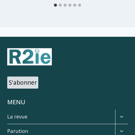
S'abonner
MENU
Expan
La revue
child
menu
Expan
Parution