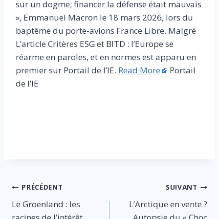
sur un dogme; financer la défense était mauvais
», Emmanuel Macron le 18 mars 2026, lors du
baptême du porte-avions France Libre. Malgré
L’article Critères ESG et BITD : l’Europe se
réarme en paroles, et en normes est apparu en
premier sur Portail de l’IE.
Read More
Portail
de l’IE
​
Navigation
PRÉCÉDENT
SUIVANT
Le Groenland : les
L’Arctique en vente ?
de
racines de l’intérêt
Autopsie du « Choc