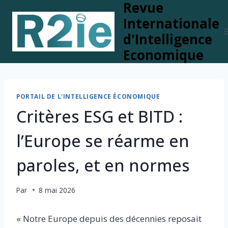
Revue
Skip
to
Internationale
content
d'Intelligence
Economique
PORTAIL DE L'INTELLIGENCE ÉCONOMIQUE
Critères ESG et BITD :
l’Europe se réarme en
paroles, et en normes
Par
8 mai 2026
« Notre Europe depuis des décennies reposait