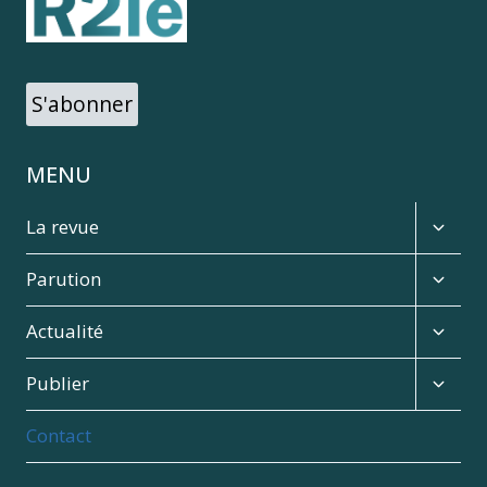
DES
ÉCOSYSTÈMES
S'abonner
MENU
Expan
La revue
child
menu
Expan
Parution
child
menu
Expan
Actualité
child
menu
Expan
Publier
child
menu
Contact