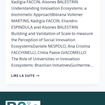
Kadígia FACCIN, Alsones BALESTRIN
Understanding Innovation Ecosystems: a
biomimetic ApproachBibiana Volkmer
MARTINS, Kadígia FACCIN, Eliandro
ESPINDULA and Alsones BALESTRIN
Building and Validation of Scale to measure
the Perception of Social Innovation
EcosystemsDaniele NESPOLO, Ana Cristina
FACCHINELLI, Cíntia Paese GIACOMELLO
The Role of Universities in Innovation
Ecosystems: Brazilian InitiativesGuilherme…
R2IE
LIRE LA SUITE
2019/2
(VOL.
11)
:
L’APPROCHE
BRÉSILIENNE