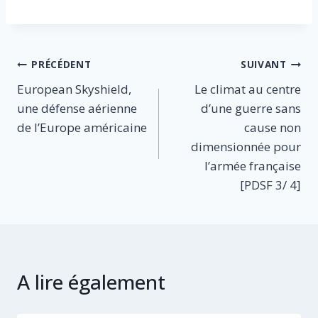
Navigation
PRÉCÉDENT
SUIVANT
European Skyshield,
Le climat au centre
de
une défense aérienne
d’une guerre sans
l’article
de l’Europe américaine
cause non
dimensionnée pour
l’armée française
[PDSF 3/ 4]
A lire également