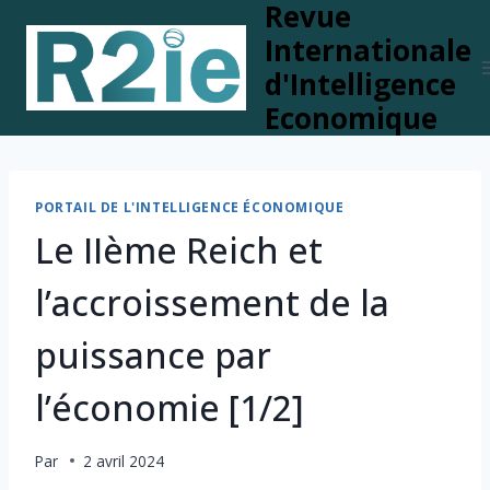
Revue
Skip
to
Internationale
content
d'Intelligence
Economique
PORTAIL DE L'INTELLIGENCE ÉCONOMIQUE
Le IIème Reich et
l’accroissement de la
puissance par
l’économie [1/2]
Par
2 avril 2024