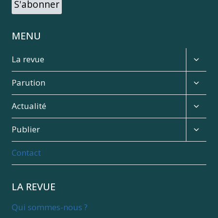
S'abonner
MENU
Expan
La revue
child
menu
Expan
Parution
child
menu
Expan
Actualité
child
menu
Expan
Publier
child
menu
Contact
LA REVUE
Qui sommes-nous ?