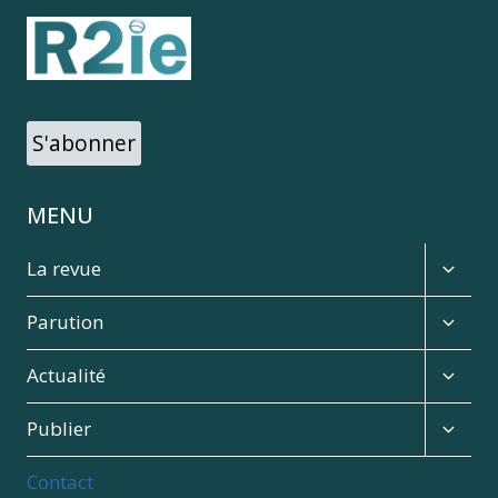
S'abonner
MENU
Expan
La revue
child
menu
Expan
Parution
child
menu
Expan
Actualité
child
menu
Expan
Publier
child
menu
Contact