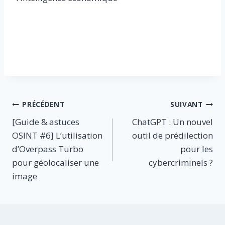
​
Navigation
PRÉCÉDENT
SUIVANT
[Guide & astuces
ChatGPT : Un nouvel
de
OSINT #6] L’utilisation
outil de prédilection
l’article
d’Overpass Turbo
pour les
pour géolocaliser une
cybercriminels ?
image