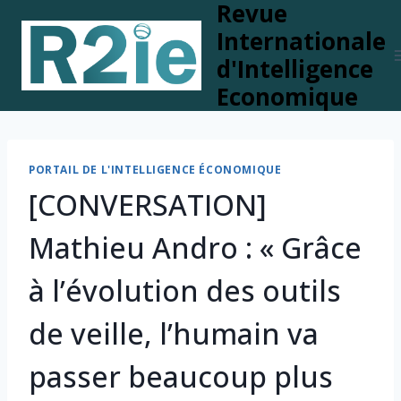
Revue
Skip
to
Internationale
content
d'Intelligence
Economique
PORTAIL DE L'INTELLIGENCE ÉCONOMIQUE
[CONVERSATION]
Mathieu Andro : « Grâce
à l’évolution des outils
de veille, l’humain va
passer beaucoup plus