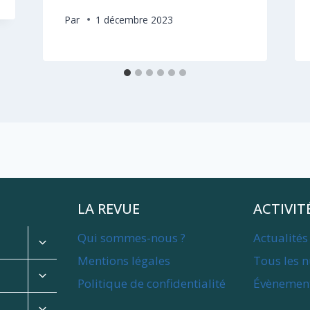
Par
1 décembre 2023
LA REVUE
ACTIVIT
Qui sommes-nous ?
Actualités 
Expand
child
Mentions légales
Tous les 
menu
Expand
Politique de confidentialité
Évènemen
child
menu
Expand