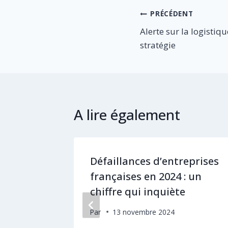
Navigation
PRÉCÉDENT
Alerte sur la logistiq
de
stratégie
l’article
A lire également
limite :
Défaillances d’entreprises
x pour
françaises en 2024 : un
de
chiffre qui inquiète
Par
13 novembre 2024