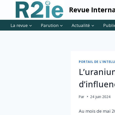
Skip
Revue Interna
to
content
La revue
Parution
Actualité
Publi
PORTAIL DE L'INTE
L’uranium
d’influen
Par
24 juin 2024
Au mois de mai 20