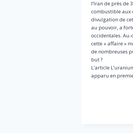
l’Iran de près de
combustible aux c
divulgation de ce
au pouvoir, a for
occidentales. Au-
cette « affaire » 
de nombreuses pui
but ?
L’article L’uraniu
apparu en premier 
​