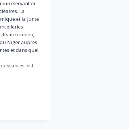
ranium servant de
léaires. La
mique et la junte
ancelleries
léaire iranien,
m du Niger auprès
ntes et dans quel
e puissances est