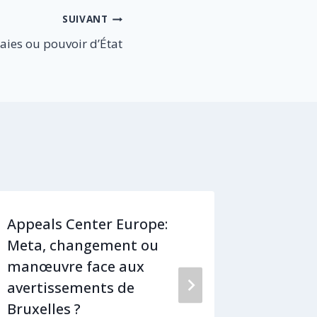
SUIVANT
ies ou pouvoir d’État
Appeals Center Europe:
Approv
Meta, changement ou
uranium
manœuvre face aux
pressio
avertissements de
Par
9 ja
Bruxelles ?