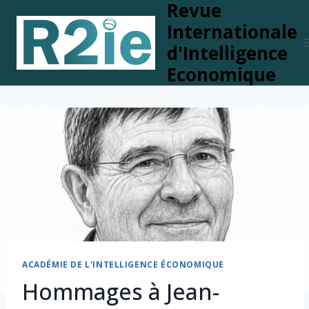
Revue
Skip
to
Internationale
content
d'Intelligence
Economique
ACADÉMIE DE L'INTELLIGENCE ÉCONOMIQUE
Hommages à Jean-