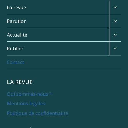
Expan
La revue
child
menu
Expan
Parution
child
menu
Expan
Actualité
child
menu
Expan
Publier
child
menu
Contact
LA REVUE
Qui sommes-nous ?
Mentions légales
Politique de confidentialité