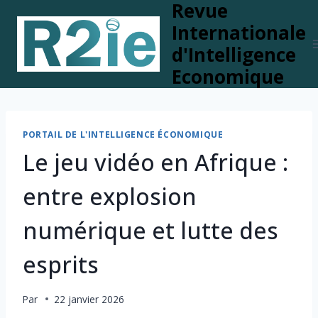
Revue
Skip
to
Internationale
content
d'Intelligence
Economique
PORTAIL DE L'INTELLIGENCE ÉCONOMIQUE
Le jeu vidéo en Afrique :
entre explosion
numérique et lutte des
esprits
Par
22 janvier 2026