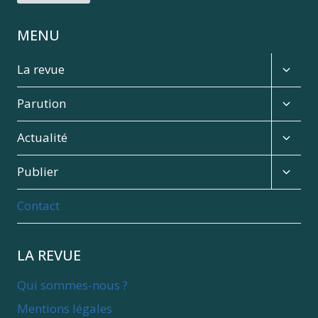
MENU
Expan
La revue
child
menu
Expan
Parution
child
menu
Expan
Actualité
child
menu
Expan
Publier
child
menu
Contact
LA REVUE
Qui sommes-nous ?
Mentions légales