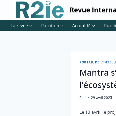
Skip
Revue Interna
to
content
La revue
Parution
Actualité
Publi
PORTAIL DE L'INTE
Mantra s’
l’écosys
Par
29 avril 2025
Le 13 avril, le p