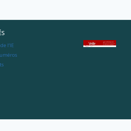
ÉS
de l’IE
numéros
ts