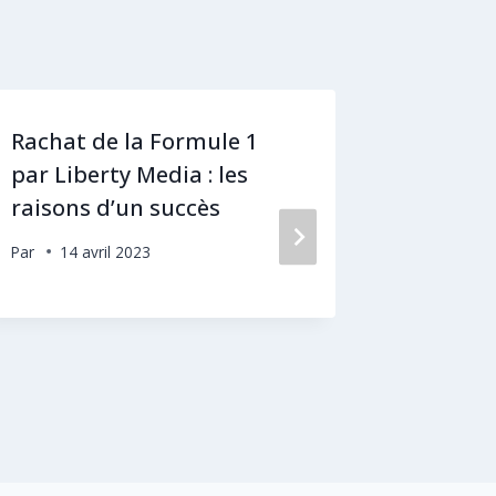
Rachat de la Formule 1
[CONVE
par Liberty Media : les
Fabien 
raisons d’un succès
pétrole
armées 
Par
14 avril 2023
Par
5 ju