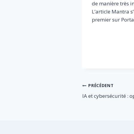
de manière très in
L’article Mantra s
premier sur Portai
​
Navigation
PRÉCÉDENT
IA et cybersécurité :
de
l’article