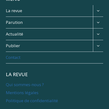
Expan
La revue
child
menu
Expan
Parution
child
menu
Expan
Actualité
child
menu
Expan
Publier
child
menu
Contact
LA REVUE
Qui sommes-nous ?
Mentions légales
Politique de confidentialité