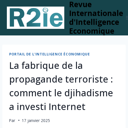
Revue
Skip
to
Internationale
content
d'Intelligence
Economique
PORTAIL DE L'INTELLIGENCE ÉCONOMIQUE
La fabrique de la
propagande terroriste :
comment le djihadisme
a investi Internet
Par
17 janvier 2025