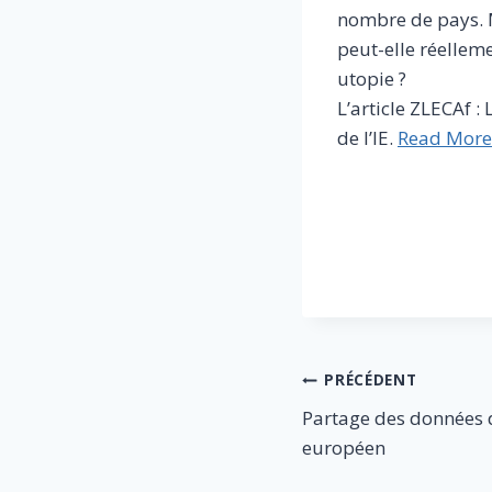
nombre de pays. M
peut-elle réellem
utopie ?
L’article ZLECAf :
de l’IE.
Read More
​
Navigation
PRÉCÉDENT
Partage des données d
de
européen
l’article