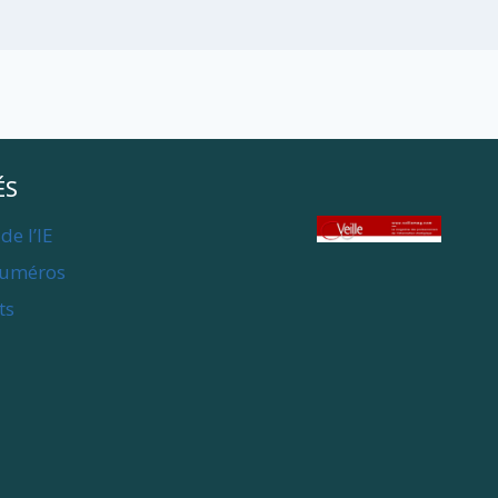
ÉS
de l’IE
numéros
ts