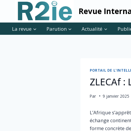
Skip
Revue Interna
to
content
La revue
Parution
Actualité
Publi
PORTAIL DE L'INTE
ZLECAf : 
Par
9 janvier 2025
L’Afrique s’apprê
échange continent
forme concrète d