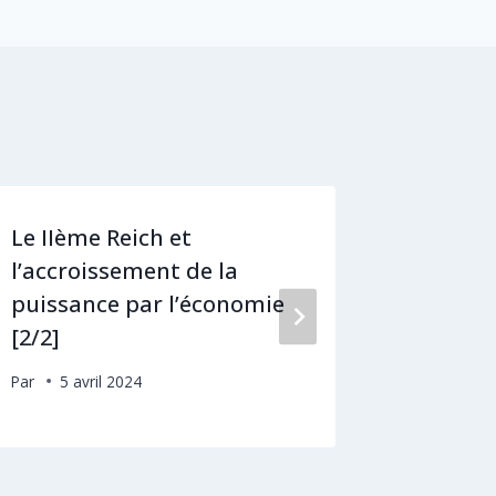
Le IIème Reich et
Lafarge
l’accroissement de la
un géan
puissance par l’économie
financé
[2/2]
Par
3 ju
Par
5 avril 2024