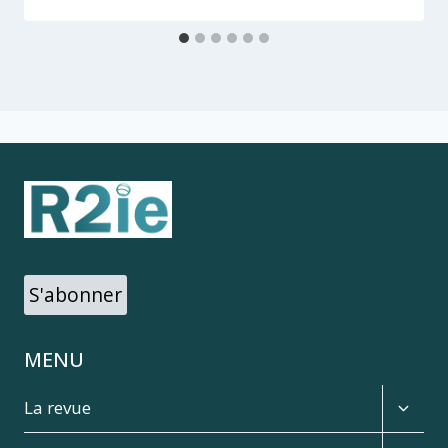
S'abonner
MENU
Expan
La revue
child