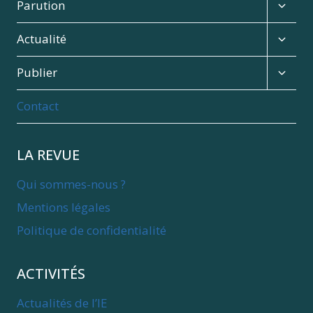
menu
Expan
Parution
child
menu
Expan
Actualité
child
menu
Expan
Publier
child
menu
Contact
LA REVUE
Qui sommes-nous ?
Mentions légales
Politique de confidentialité
ACTIVITÉS
Actualités de l’IE