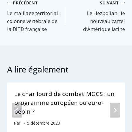
Navigation
PRÉCÉDENT
SUIVANT
Le maillage territorial :
Le Hezbollah : le
de
colonne vertébrale de
nouveau cartel
l’article
la BITD française
d’Amérique latine
A lire également
Le char lourd de combat MGCS : un
programme européen ou euro-
pépin ?
Par
5 décembre 2023