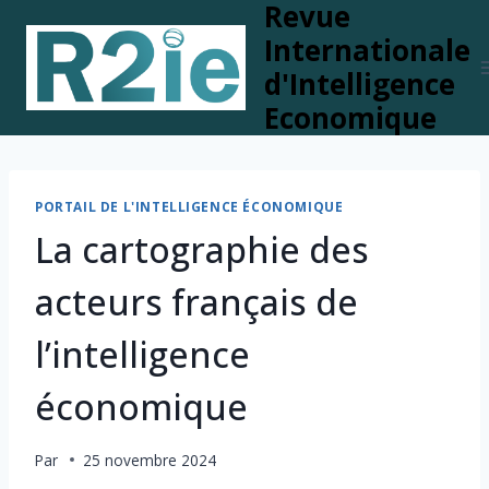
Revue
Skip
to
Internationale
content
d'Intelligence
Economique
PORTAIL DE L'INTELLIGENCE ÉCONOMIQUE
La cartographie des
acteurs français de
l’intelligence
économique
Par
25 novembre 2024