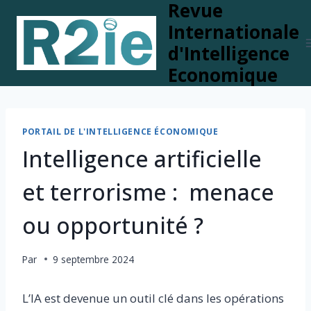
Revue
Skip
to
Internationale
content
d'Intelligence
Economique
PORTAIL DE L'INTELLIGENCE ÉCONOMIQUE
Intelligence artificielle
et terrorisme : menace
ou opportunité ?
Par
9 septembre 2024
L’IA est devenue un outil clé dans les opérations