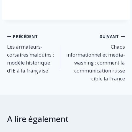
Navigation
PRÉCÉDENT
SUIVANT
Les armateurs-
Chaos
de
corsaires malouins :
informationnel et media-
l’article
modèle historique
washing : comment la
d’IE à la française
communication russe
cible la France
A lire également