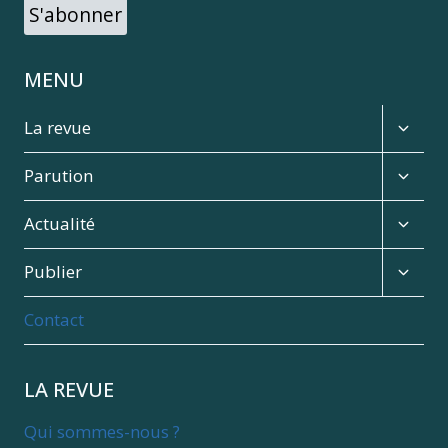
S'abonner
MENU
Expan
La revue
child
menu
Expan
Parution
child
menu
Expan
Actualité
child
menu
Expan
Publier
child
menu
Contact
LA REVUE
Qui sommes-nous ?