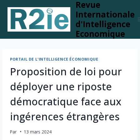
Revue
Skip
to
Internationale
content
d'Intelligence
Economique
PORTAIL DE L'INTELLIGENCE ÉCONOMIQUE
Proposition de loi pour
déployer une riposte
démocratique face aux
ingérences étrangères
Par
13 mars 2024