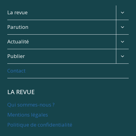
Expan
La revue
child
menu
Expan
Parution
child
menu
Expan
Actualité
child
menu
Expan
Publier
child
menu
Contact
LA REVUE
Qui sommes-nous ?
Mentions légales
Politique de confidentialité