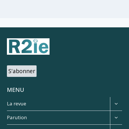
S'abonner
MENU
Expan
La revue
child
menu
Expan
Parution
child