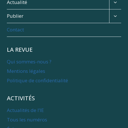
menu
Expan
Actualité
child
menu
Expan
Publier
child
menu
Contact
LA REVUE
Qui sommes-nous ?
Mentions légales
Politique de confidentialité
ACTIVITÉS
Actualités de l’IE
Tous les numéros