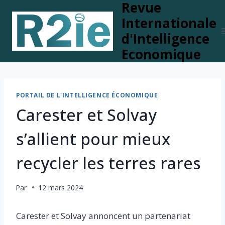
Revue
Skip
to
Internationale
content
d'Intelligence
Economique
PORTAIL DE L'INTELLIGENCE ÉCONOMIQUE
Carester et Solvay
s’allient pour mieux
recycler les terres rares
Par
12 mars 2024
Carester et Solvay annoncent un partenariat