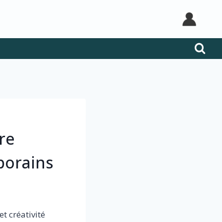
re
porains
t créativité