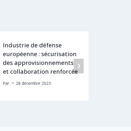
Industrie de défense
Washin
européenne : sécurisation
milliar
des approvisionnements
sur le 
et collaboration renforcée
Par
4 n
Par
28 décembre 2023