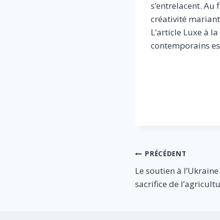
s’entrelacent. Au f
créativité mariant
L’article Luxe à l
contemporains est
​
Navigation
PRÉCÉDENT
Le soutien à l’Ukraine
de
sacrifice de l’agricult
l’article