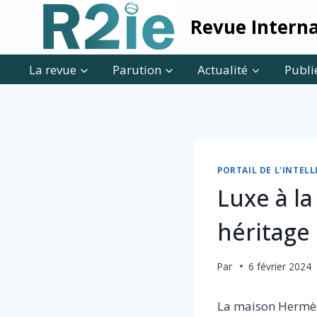
Skip
Revue Interna
to
content
La revue
Parution
Actualité
Publi
PORTAIL DE L'INTE
Luxe à la
héritage
Par
6 février 2024
La maison Hermès 