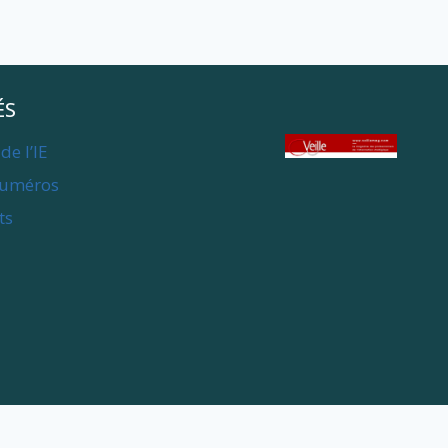
ÉS
de l’IE
numéros
ts