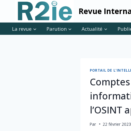
Skip
Revue Interna
to
content
La revue
Parution
Actualité
Publi
PORTAIL DE L'INTE
Comptes 
informat
l’OSINT 
Par
22 février 202