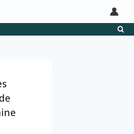
es
 de
aine