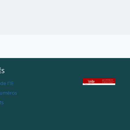
ÉS
de l’IE
numéros
ts