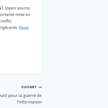
SINT (open source
portante mise en
onflit,
lligérants.
Read
SUIVANT
outil pour la guerre de
l’information