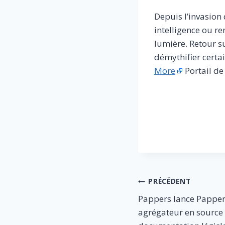
Depuis l’invasion 
intelligence ou r
lumière. Retour su
démythifier certai
More
Portail de
​
Navigation
PRÉCÉDENT
Pappers lance Pappers
de
agrégateur en source 