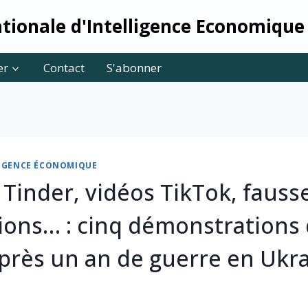
tionale d'Intelligence Economique
er
Contact
S'abonner
LLIGENCE ÉCONOMIQUE
Tinder, vidéos TikTok, fauss
ions… : cinq démonstrations
après un an de guerre en Ukr
3